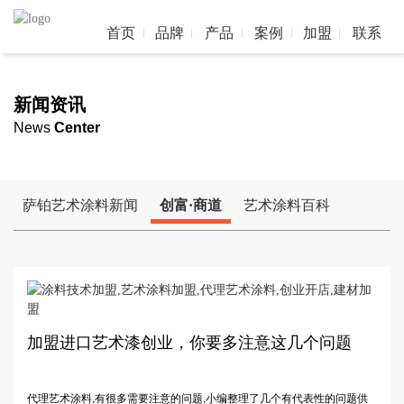
首页
品牌
产品
案例
加盟
联系
新闻资讯
News
Center
萨铂艺术涂料新闻
创富·商道
艺术涂料百科
加盟进口艺术漆创业，你要多注意这几个问题
代理艺术涂料,有很多需要注意的问题,小编整理了几个有代表性的问题供