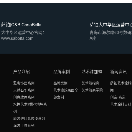
萨铂|C&B CasaBella
萨铂大中华区运营中
大中华区运营中心官网：
青岛市海尔路63号数
www.saboita.com
A座
产品介绍
品牌案例
艺术漆加盟
新闻资讯
雅奢饰面系列
品牌案例
艺术漆招商
萨铂艺术涂料
天然石华系列
艺术漆效果图全
艺术漆商学院
闻
创意纹理系列
部案例
创富·商道
水性艺术树脂*地坪系
艺术涂料百科
列
原装进口乳胶漆系列
涂装工具系列