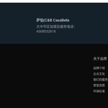
萨铂|C&B CasaBella
大中华区加盟及服务电话：
4008532818
关于品牌
品牌介绍
企业文化
我们的服务
荣誉资质
环保标准