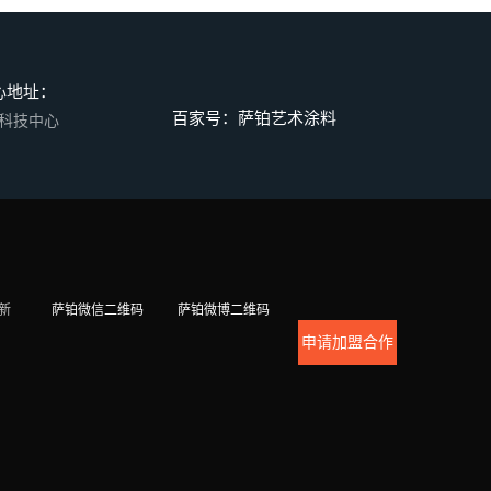
心地址：
百家号：萨铂艺术涂料
码科技中心
萨铂微信二维码
萨铂微博二维码
新
申请加盟合作