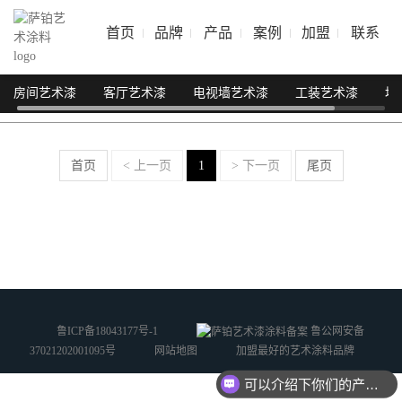
首页
品牌
产品
案例
加盟
联系
房间艺术漆
客厅艺术漆
电视墙艺术漆
工装艺术漆
地
首页
< 上一页
1
> 下一页
尾页
鲁ICP备18043177号-1
鲁公网安备
37021202001095号
网站地图
加盟最好的艺术涂料品牌
可以介绍下你们的产品么？