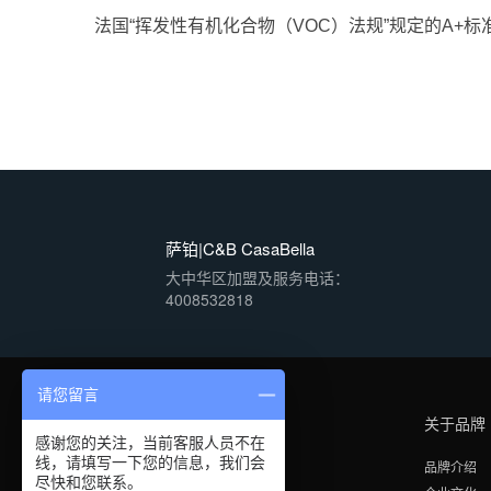
法国“挥发性有机化合物（VOC）法规”规定的A+标
萨铂|C&B CasaBella
大中华区加盟及服务电话：
4008532818
请您留言
关于品牌
感谢您的关注，当前客服人员不在
线，请填写一下您的信息，我们会
品牌介绍
尽快和您联系。