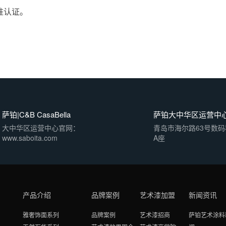
准认证。
萨铂|C&B CasaBella
萨铂大中华区运营中
大中华区运营中心官网：
青岛市海尔路63号数
www.saboita.com
A座
产品介绍
品牌案例
艺术漆加盟
新闻资讯
雅奢饰面系列
品牌案例
艺术漆招商
萨铂艺术涂料